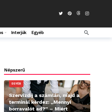
os
Interjúk
Egyéb
Népszerű
EGYÉB
Szervízdíj a számlán, majd a
terminál kérdez: „Mennyi
borravalót ad?” – Miért