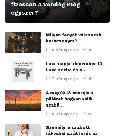
fizessen a vendég még
egyszer?
Milyen fenyőt válasszak
karácsonyra?…
6 hónap ago
18
Luca napja: december 13. –
Luca széke és a…
7 hónap ago
18
A megújuló energia új
pillérei: hogyan válik
stabil…
6 hónap ago
17
Személyre szabott
rákvakcina: áttörés az