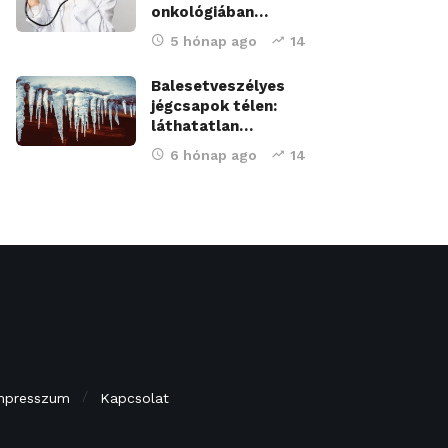
onkológiában…
5 hónap ago
14
Balesetveszélyes
jégcsapok télen:
láthatatlan…
6 hónap ago
14
mpresszum
Kapcsolat