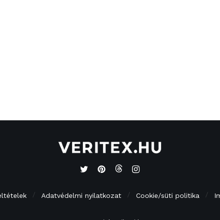
eltételek
Adatvédelmi nyilatkozat
Cookie/süti politika
I