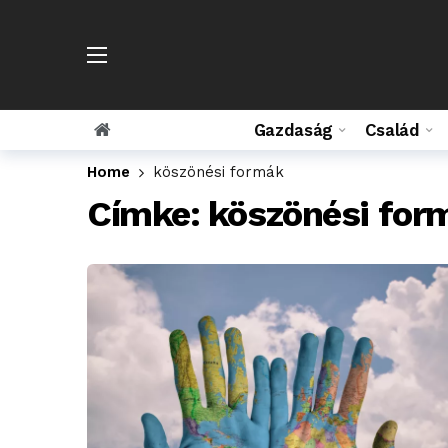
Gazdaság
Család
Home
köszönési formák
Címke:
köszönési for