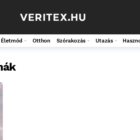
Életmód
Otthon
Szórakozás
Utazás
Haszn
mák