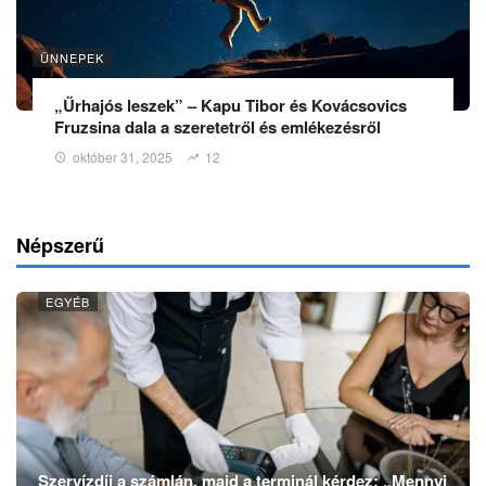
ÜNNEPEK
„Űrhajós leszek” – Kapu Tibor és Kovácsovics
Fruzsina dala a szeretetről és emlékezésről
október 31, 2025
12
Népszerű
EGYÉB
Szervízdíj a számlán, majd a terminál kérdez: „Mennyi