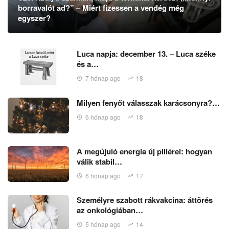
borravalót ad?” – Miért fizessen a vendég még
egyszer?
Luca napja: december 13. – Luca széke
és a…
7 hónap ago
18
Milyen fenyőt válasszak karácsonyra?…
6 hónap ago
18
A megújuló energia új pillérei: hogyan
válik stabil…
6 hónap ago
17
Személyre szabott rákvakcina: áttörés
az onkológiában…
5 hónap ago
14