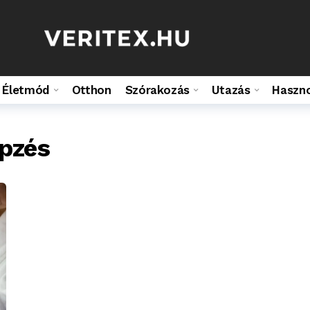
Életmód
Otthon
Szórakozás
Utazás
Haszn
pzés