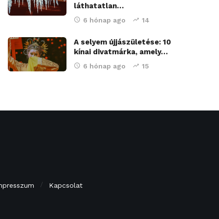
láthatatlan…
6 hónap ago
14
A selyem újjászületése: 10
kínai divatmárka, amely…
6 hónap ago
15
mpresszum
Kapcsolat