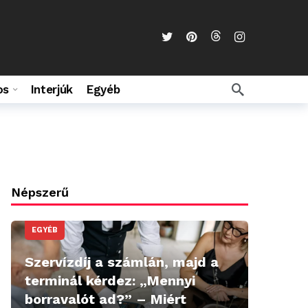
os
Interjúk
Egyéb
Népszerű
EGYÉB
Szervízdíj a számlán, majd a
terminál kérdez: „Mennyi
borravalót ad?” – Miért