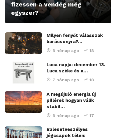
fizessen a vendég még
egyszer?
Milyen fenyőt válasszak
karácsonyra?…
6 hónap ago
18
Luca napja: december 13. –
Luca széke és a…
7 hónap ago
18
A megújuló energia új
pillérei: hogyan válik
stabil…
6 hónap ago
17
Balesetveszélyes
jégcsapok télen: