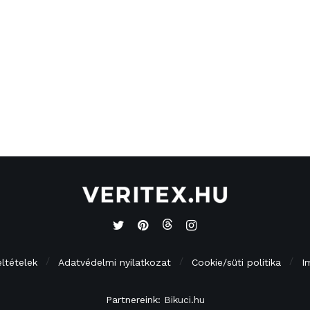
eltételek
Adatvédelmi nyilatkozat
Cookie/süti politika
I
Partnereink:
Bikuci.hu