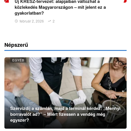
Új KRESZ-tervezet: alapjaiban változhat a
közlekedés Magyarországon – mit jelent ez a
gyakorlatban?
február 2, 2026
2
Népszerű
EGYÉB
Szervízdíj a számlán, majd a terminál kérdez: „Mennyi
borravalót ad?” – Miért fizessen a vendég még
egyszer?