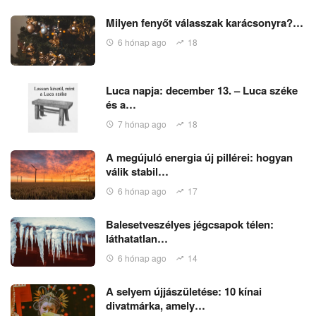
Milyen fenyőt válasszak karácsonyra?…
6 hónap ago
18
Luca napja: december 13. – Luca széke
és a…
7 hónap ago
18
A megújuló energia új pillérei: hogyan
válik stabil…
6 hónap ago
17
Balesetveszélyes jégcsapok télen:
láthatatlan…
6 hónap ago
14
A selyem újjászületése: 10 kínai
divatmárka, amely…