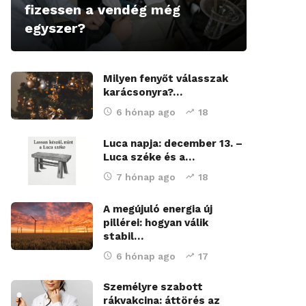
fizessen a vendég még
egyszer?
Milyen fenyőt válasszak
karácsonyra?…
6 hónap ago
18
Luca napja: december 13. –
Luca széke és a…
7 hónap ago
18
A megújuló energia új
pillérei: hogyan válik
stabil…
6 hónap ago
17
Személyre szabott
rákvakcina: áttörés az