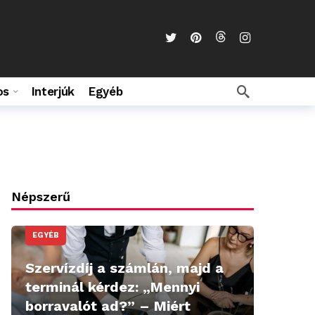
os
Interjúk
Egyéb
Népszerű
EGYÉB
Szervízdíj a számlán, majd a
terminál kérdez: „Mennyi
borravalót ad?” – Miért