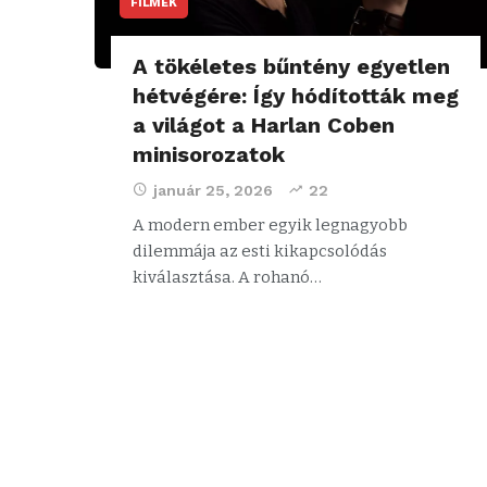
FILMEK
A tökéletes bűntény egyetlen
hétvégére: Így hódították meg
a világot a Harlan Coben
minisorozatok
január 25, 2026
22
A modern ember egyik legnagyobb
dilemmája az esti kikapcsolódás
kiválasztása. A rohanó…