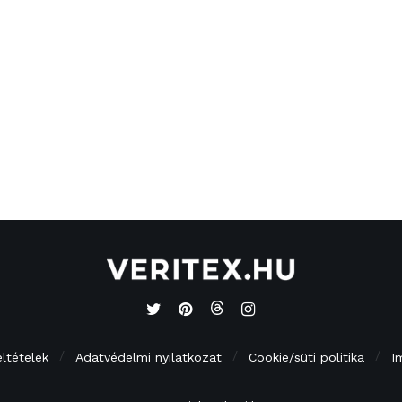
eltételek
Adatvédelmi nyilatkozat
Cookie/süti politika
I