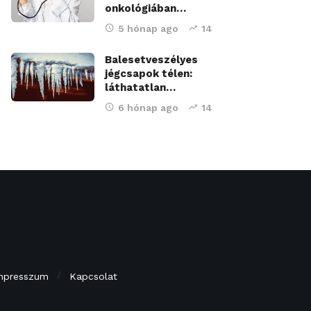
onkológiában…
5 hónap ago
14
Balesetveszélyes
jégcsapok télen:
láthatatlan…
6 hónap ago
14
mpresszum
Kapcsolat