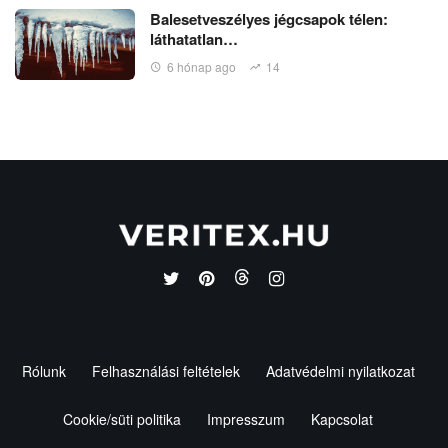
Balesetveszélyes jégcsapok télen:
láthatatlan…
6 hónap ago
14
Rólunk
Felhasználási feltételek
Adatvédelmi nyilatkozat
Cookie/süti politika
Impresszum
Kapcsolat