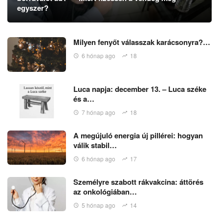
egyszer?
Milyen fenyőt válasszak karácsonyra?…
6 hónap ago
18
Luca napja: december 13. – Luca széke
és a…
7 hónap ago
18
A megújuló energia új pillérei: hogyan
válik stabil…
6 hónap ago
17
Személyre szabott rákvakcina: áttörés
az onkológiában…
5 hónap ago
14