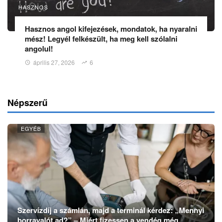
HASZNOS
Hasznos angol kifejezések, mondatok, ha nyaralni
mész! Legyél felkészült, ha meg kell szólalni
angolul!
április 27, 2026
6
Népszerű
EGYÉB
Szervízdíj a számlán, majd a terminál kérdez: „Mennyi
borravalót ad?” – Miért fizessen a vendég még