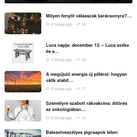
Milyen fenyőt válasszak karácsonyra?…
6 hónap ago
18
Luca napja: december 13. – Luca széke
és a…
7 hónap ago
18
A megújuló energia új pillérei: hogyan
válik stabil…
6 hónap ago
17
Személyre szabott rákvakcina: áttörés
az onkológiában…
5 hónap ago
14
Balesetveszélyes jégcsapok télen: