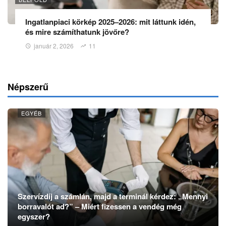
Ingatlanpiaci körkép 2025–2026: mit láttunk idén,
és mire számíthatunk jövőre?
január 2, 2026
11
Népszerű
EGYÉB
Szervízdíj a számlán, majd a terminál kérdez: „Mennyi
borravalót ad?” – Miért fizessen a vendég még
egyszer?