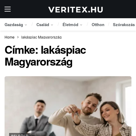
Gazdaság
Család
Életmód
Otthon
Szórakozás
Home
lakáspiac Magyarország
Címke:
lakáspiac
Magyarország
BELFÖLD