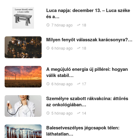
Luca napja: december 13. – Luca széke
és a…
7 hónap ago
18
Milyen fenyőt válasszak karácsonyra?…
6 hónap ago
18
A megújuló energia új pillérei: hogyan
válik stabil…
6 hónap ago
17
Személyre szabott rákvakcina: áttörés
az onkológiában…
5 hónap ago
14
Balesetveszélyes jégcsapok télen:
láthatatlan…