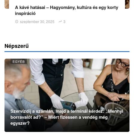
A kávé hatásai – Hagyomány, kultúra és egy korty
inspiráció
szeptember 30, 2025
3
Népszerű
EGYÉB
Szervízdíj a számlán, majd a terminál kérdez: „Mennyi
borravalót ad?” – Miért fizessen a vendég még
egyszer?