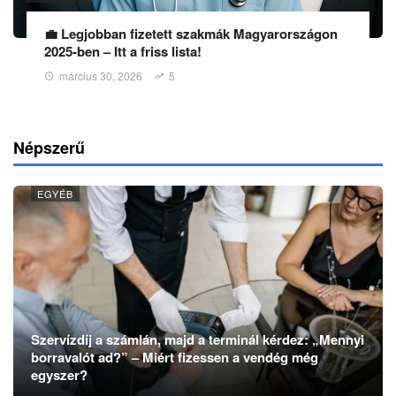
💼 Legjobban fizetett szakmák Magyarországon
2025-ben – Itt a friss lista!
március 30, 2026
5
Népszerű
EGYÉB
Szervízdíj a számlán, majd a terminál kérdez: „Mennyi
borravalót ad?” – Miért fizessen a vendég még
egyszer?