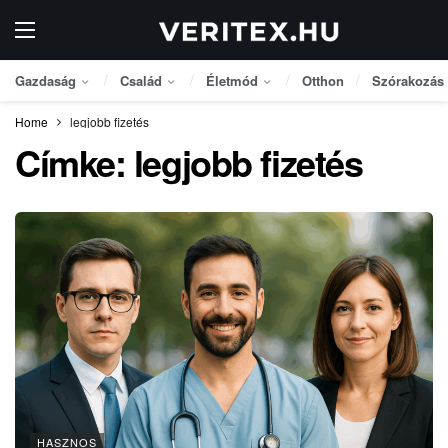
Gazdaság
Család
Életmód
Otthon
Szórakozás
Home
legjobb fizetés
Címke:
legjobb fizetés
HASZNOS