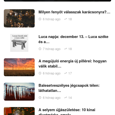
Milyen fenyőt válasszak karácsonyra?…
6 hónap ago
18
Luca napja: december 13. – Luca széke
és a…
7 hónap ago
18
A megújuló energia új pillérei: hogyan
válik stabil…
6 hónap ago
17
Balesetveszélyes jégcsapok télen:
láthatatlan…
6 hónap ago
14
A selyem újjászületése: 10 kínai
divatmárka, amely…