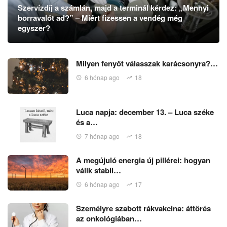
Szervízdíj a számlán, majd a terminál kérdez: „Mennyi
borravalót ad?” – Miért fizessen a vendég még
egyszer?
Milyen fenyőt válasszak karácsonyra?…
6 hónap ago
18
Luca napja: december 13. – Luca széke
és a…
7 hónap ago
18
A megújuló energia új pillérei: hogyan
válik stabil…
6 hónap ago
17
Személyre szabott rákvakcina: áttörés
az onkológiában…