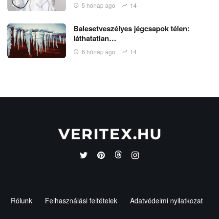
5 hónap ago
14
Balesetveszélyes jégcsapok télen:
láthatatlan…
6 hónap ago
14
Rólunk
Felhasználási feltételek
Adatvédelmi nyilatkozat