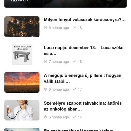
Milyen fenyőt válasszak karácsonyra?…
6 hónap ago
18
Luca napja: december 13. – Luca széke
és a…
7 hónap ago
18
A megújuló energia új pillérei: hogyan
válik stabil…
6 hónap ago
17
Személyre szabott rákvakcina: áttörés
az onkológiában…
5 hónap ago
14
Balesetveszélyes jégcsapok télen: