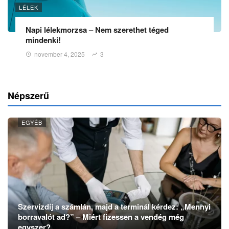
LÉLEK
Napi lélekmorzsa – Nem szerethet téged
mindenki!
november 4, 2025
3
Népszerű
EGYÉB
Szervízdíj a számlán, majd a terminál kérdez: „Mennyi
borravalót ad?” – Miért fizessen a vendég még
egyszer?