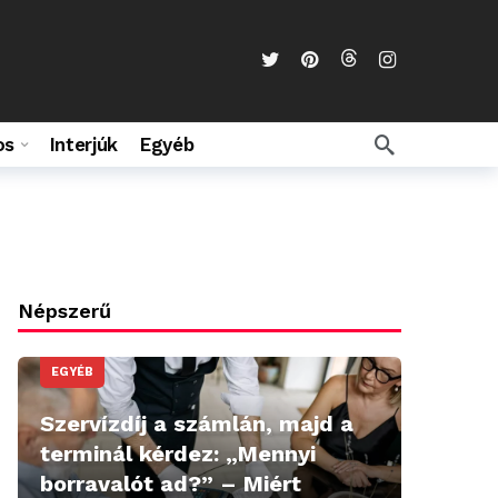
os
Interjúk
Egyéb
Népszerű
EGYÉB
Szervízdíj a számlán, majd a
terminál kérdez: „Mennyi
borravalót ad?” – Miért