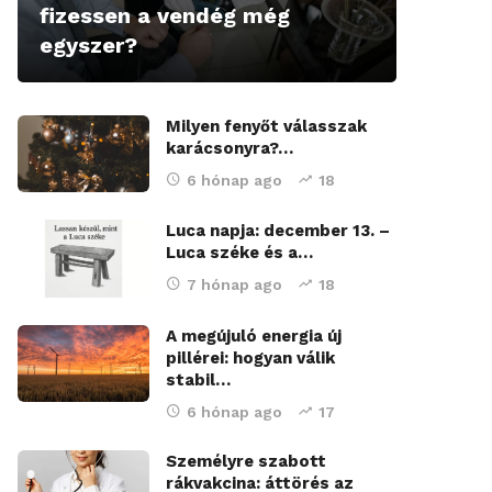
fizessen a vendég még
egyszer?
Milyen fenyőt válasszak
karácsonyra?…
6 hónap ago
18
Luca napja: december 13. –
Luca széke és a…
7 hónap ago
18
A megújuló energia új
pillérei: hogyan válik
stabil…
6 hónap ago
17
Személyre szabott
rákvakcina: áttörés az