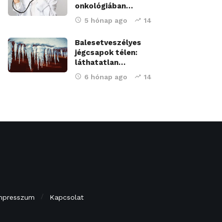
onkológiában…
5 hónap ago
14
Balesetveszélyes
jégcsapok télen:
láthatatlan…
6 hónap ago
14
mpresszum
Kapcsolat