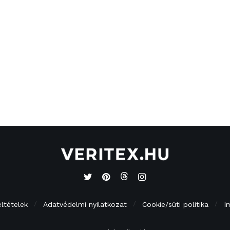
eltételek
Adatvédelmi nyilatkozat
Cookie/süti politika
I