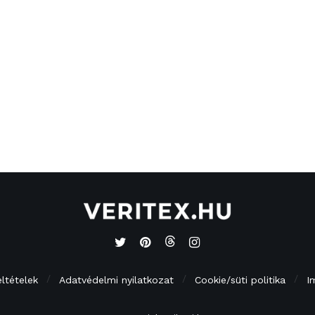
eltételek
Adatvédelmi nyilatkozat
Cookie/süti politika
I