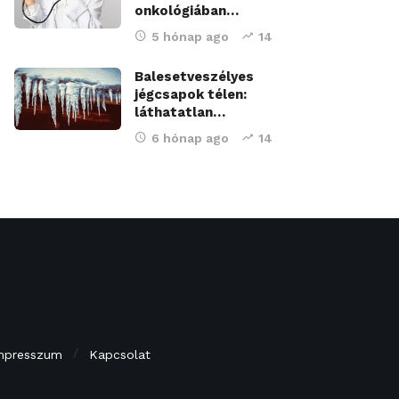
onkológiában…
5 hónap ago
14
Balesetveszélyes
jégcsapok télen:
láthatatlan…
6 hónap ago
14
mpresszum
Kapcsolat