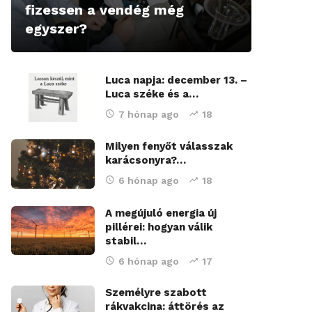
fizessen a vendég még
egyszer?
Luca napja: december 13. –
Luca széke és a…
7 hónap ago
18
Milyen fenyőt válasszak
karácsonyra?…
6 hónap ago
18
A megújuló energia új
pillérei: hogyan válik
stabil…
6 hónap ago
17
Személyre szabott
rákvakcina: áttörés az