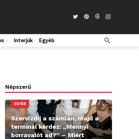
os
Interjúk
Egyéb
Népszerű
EGYÉB
Szervízdíj a számlán, majd a
terminál kérdez: „Mennyi
borravalót ad?” – Miért