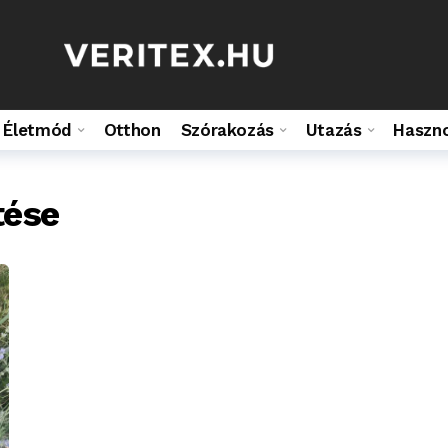
Életmód
Otthon
Szórakozás
Utazás
Haszn
tése