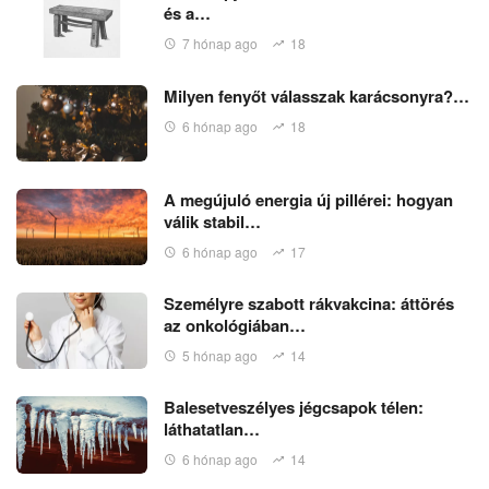
és a…
7 hónap ago
18
Milyen fenyőt válasszak karácsonyra?…
6 hónap ago
18
A megújuló energia új pillérei: hogyan
válik stabil…
6 hónap ago
17
Személyre szabott rákvakcina: áttörés
az onkológiában…
5 hónap ago
14
Balesetveszélyes jégcsapok télen:
láthatatlan…
6 hónap ago
14