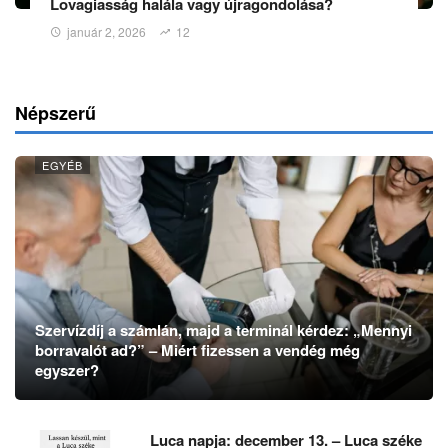
Lovagiasság halála vagy újragondolása?
január 2, 2026
12
Népszerű
EGYÉB
Szervízdíj a számlán, majd a terminál kérdez: „Mennyi
borravalót ad?” – Miért fizessen a vendég még
egyszer?
Luca napja: december 13. – Luca széke