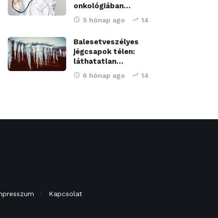
onkológiában…
5 hónap ago
14
Balesetveszélyes
jégcsapok télen:
láthatatlan…
6 hónap ago
14
mpresszum
Kapcsolat