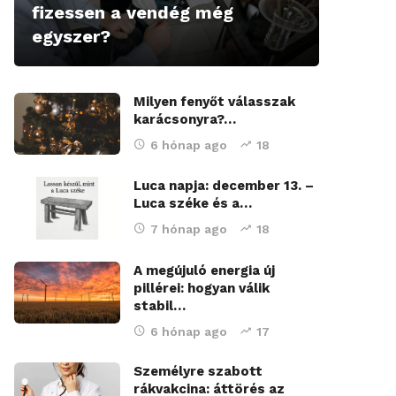
fizessen a vendég még
egyszer?
Milyen fenyőt válasszak
karácsonyra?…
6 hónap ago
18
Luca napja: december 13. –
Luca széke és a…
7 hónap ago
18
A megújuló energia új
pillérei: hogyan válik
stabil…
6 hónap ago
17
Személyre szabott
rákvakcina: áttörés az