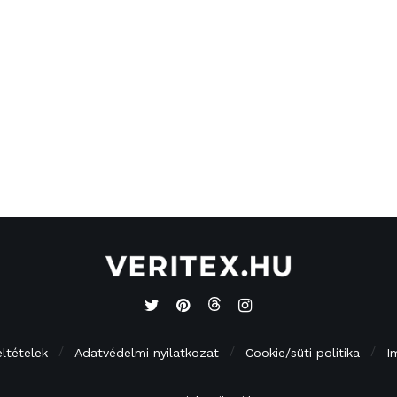
eltételek
Adatvédelmi nyilatkozat
Cookie/süti politika
I