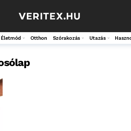
Életmód
Otthon
Szórakozás
Utazás
Haszn
osólap