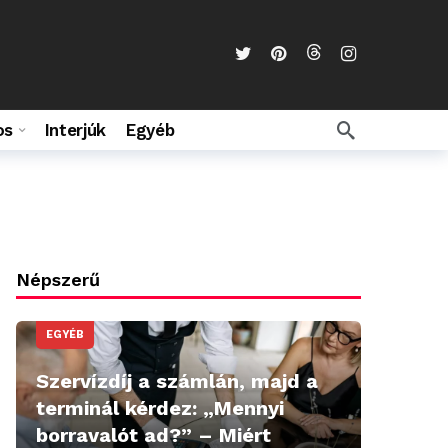
os
Interjúk
Egyéb
Népszerű
EGYÉB
Szervízdíj a számlán, majd a
terminál kérdez: „Mennyi
borravalót ad?” – Miért