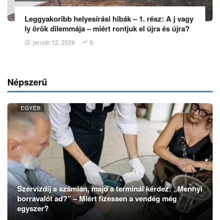
Leggyakoribb helyesírási hibák – 1. rész: A j vagy
ly örök dilemmája – miért rontjuk el újra és újra?
január 12, 2026
6
Népszerű
EGYÉB
Szervízdíj a számlán, majd a terminál kérdez: „Mennyi
borravalót ad?” – Miért fizessen a vendég még
egyszer?