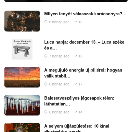
Milyen fenyőt válasszak karácsonyra?…
6 hónap ago
18
Luca napja: december 13. – Luca széke
és a…
7 hónap ago
18
A megújuló energia új pillérei: hogyan
válik stabil…
6 hónap ago
17
Balesetveszélyes jégcsapok télen:
láthatatlan…
6 hónap ago
14
A selyem újjászületése: 10 kínai
divatmárka, amely…