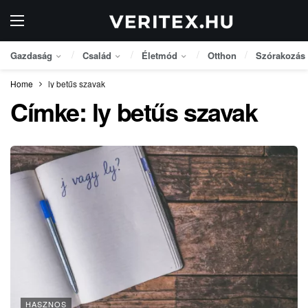
Gazdaság
Család
Életmód
Otthon
Szórakozás
Home
ly betűs szavak
Címke:
ly betűs szavak
HASZNOS