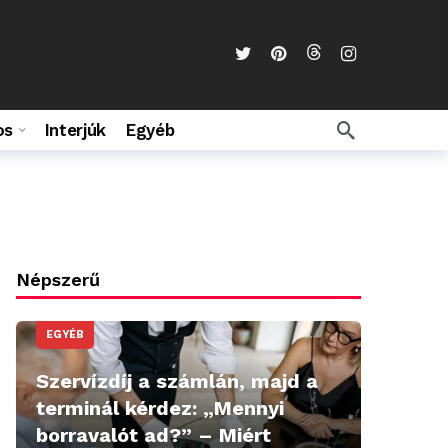
os
Interjúk
Egyéb
Népszerű
EGYÉB
Szervízdíj a számlán, majd a
terminál kérdez: „Mennyi
borravalót ad?” – Miért