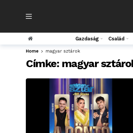
Gazdaság
Család
Home
magyar sztárok
Címke:
magyar sztáro