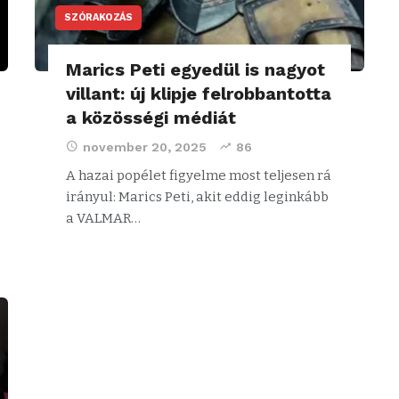
SZÓRAKOZÁS
Marics Peti egyedül is nagyot
villant: új klipje felrobbantotta
a közösségi médiát
november 20, 2025
86
A hazai popélet figyelme most teljesen rá
irányul: Marics Peti, akit eddig leginkább
a VALMAR…