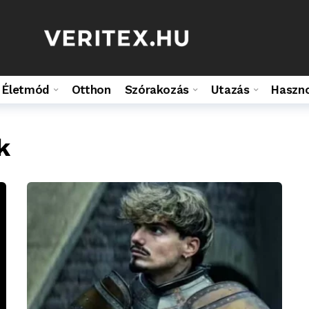
Életmód
Otthon
Szórakozás
Utazás
Haszn
k