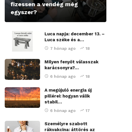
fizessen a vendég még
egyszer?
Luca napja: december 13. –
Luca széke és a…
7 hónap ago
18
Milyen fenyőt válasszak
karácsonyra?…
6 hónap ago
18
A megújuló energia új
pillérei: hogyan válik
stabil…
6 hónap ago
17
Személyre szabott
rákvakcina: áttörés az