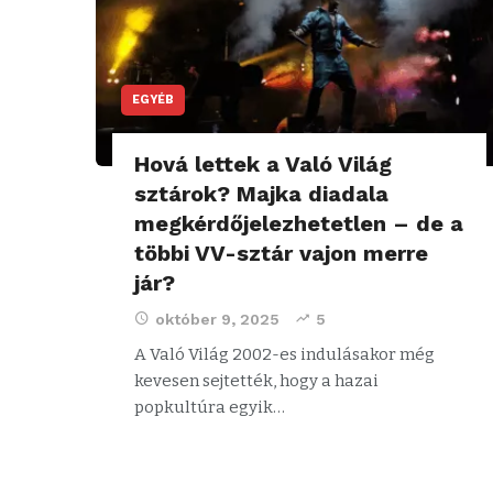
EGYÉB
Hová lettek a Való Világ
sztárok? Majka diadala
megkérdőjelezhetetlen – de a
többi VV-sztár vajon merre
jár?
október 9, 2025
5
A Való Világ 2002-es indulásakor még
kevesen sejtették, hogy a hazai
popkultúra egyik…