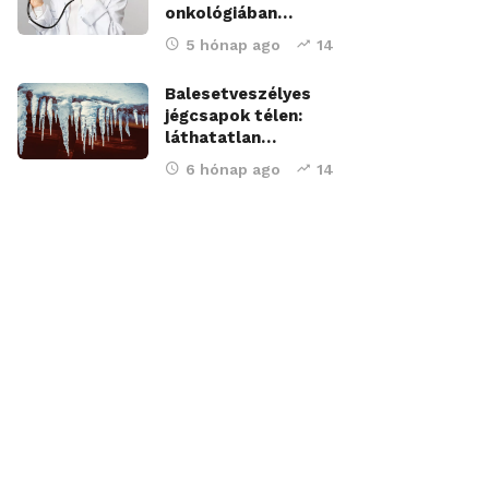
onkológiában…
5 hónap ago
14
Balesetveszélyes
jégcsapok télen:
láthatatlan…
6 hónap ago
14