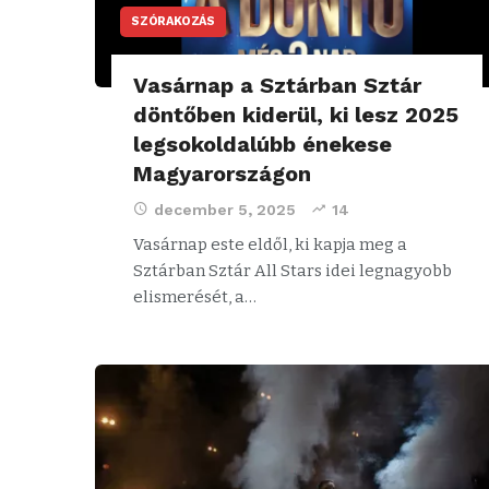
SZÓRAKOZÁS
Vasárnap a Sztárban Sztár
döntőben kiderül, ki lesz 2025
legsokoldalúbb énekese
Magyarországon
december 5, 2025
14
Vasárnap este eldől, ki kapja meg a
Sztárban Sztár All Stars idei legnagyobb
elismerését, a…