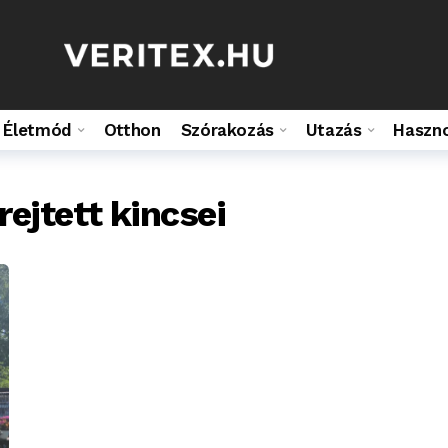
Életmód
Otthon
Szórakozás
Utazás
Haszn
ejtett kincsei