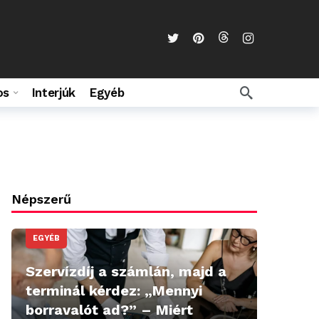
os
Interjúk
Egyéb
Népszerű
EGYÉB
Szervízdíj a számlán, majd a
terminál kérdez: „Mennyi
borravalót ad?” – Miért