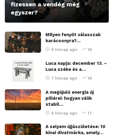
fizessen a vendég még
egyszer?
Milyen fenyőt válasszak
karácsonyra?…
6 hónap ago
18
Luca napja: december 13. –
Luca széke és a…
7 hónap ago
18
A megújuló energia új
pillérei: hogyan válik
stabil…
6 hónap ago
17
A selyem újjászületése: 10
kínai divatmárka, amely…