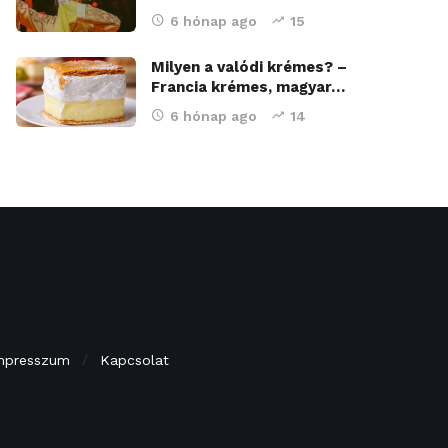
6 hónap ago
15
Milyen a valódi krémes? –
Francia krémes, magyar…
6 hónap ago
14
mpresszum
Kapcsolat