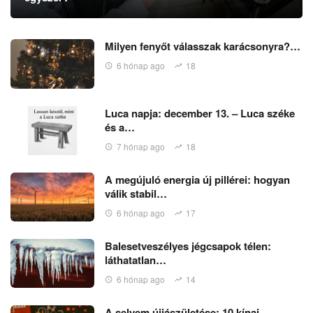
Milyen fenyőt válasszak karácsonyra?…
6 hónap ago
18
Luca napja: december 13. – Luca széke
és a…
7 hónap ago
18
A megújuló energia új pillérei: hogyan
válik stabil…
6 hónap ago
17
Balesetveszélyes jégcsapok télen:
láthatatlan…
6 hónap ago
14
A selyem újjászületése: 10 kínai