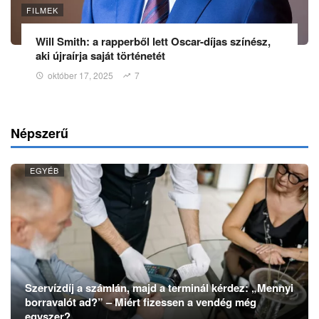
FILMEK
Will Smith: a rapperből lett Oscar-díjas színész,
aki újraírja saját történetét
október 17, 2025
7
Népszerű
EGYÉB
Szervízdíj a számlán, majd a terminál kérdez: „Mennyi
borravalót ad?” – Miért fizessen a vendég még
egyszer?