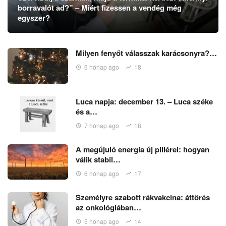
borravalót ad?” – Miért fizessen a vendég még
egyszer?
Milyen fenyőt válasszak karácsonyra?…
6 hónap ago
18
Luca napja: december 13. – Luca széke
és a…
7 hónap ago
18
A megújuló energia új pillérei: hogyan
válik stabil…
6 hónap ago
17
Személyre szabott rákvakcina: áttörés
az onkológiában…
5 hónap ago
14