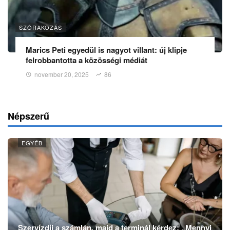
SZÓRAKOZÁS
Marics Peti egyedül is nagyot villant: új klipje
felrobbantotta a közösségi médiát
november 20, 2025
86
Népszerű
EGYÉB
Szervízdíj a számlán, majd a terminál kérdez: „Mennyi