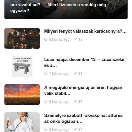
borravalót ad?” – Miért fizessen a vendég még
egyszer?
Milyen fenyőt válasszak karácsonyra?…
6 hónap ago
18
Luca napja: december 13. – Luca széke
és a…
7 hónap ago
18
A megújuló energia új pillérei: hogyan
válik stabil…
6 hónap ago
17
Személyre szabott rákvakcina: áttörés
az onkológiában…
5 hónap ago
14