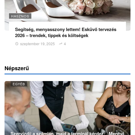
HASZNOS
Segítség, menyasszony lettem! Esküvő tervezés
2026 – trendek, tippek és költségek
szeptember 19, 2025
4
Népszerű
EGYÉB
Szervízdíj a számlán, majd a terminál kérdez: „Mennyi