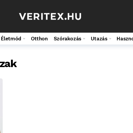
Életmód
Otthon
Szórakozás
Utazás
Haszn
zak