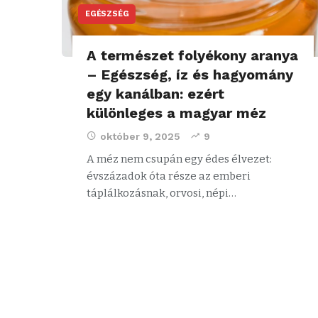
EGÉSZSÉG
A természet folyékony aranya
– Egészség, íz és hagyomány
egy kanálban: ezért
különleges a magyar méz
október 9, 2025
9
A méz nem csupán egy édes élvezet:
évszázadok óta része az emberi
táplálkozásnak, orvosi, népi…