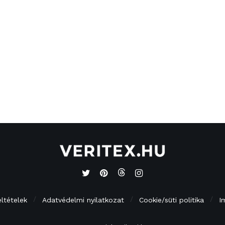
eltételek
Adatvédelmi nyilatkozat
Cookie/süti politika
I