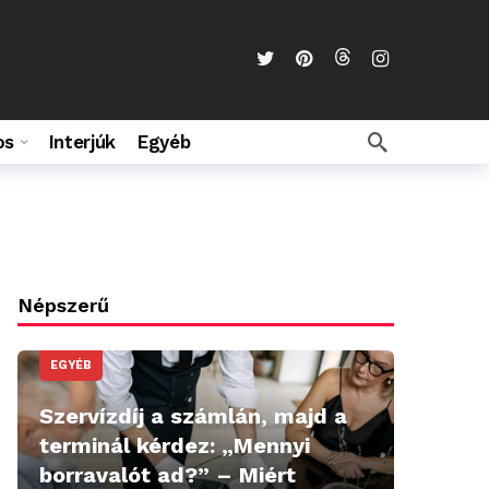
os
Interjúk
Egyéb
Népszerű
EGYÉB
Szervízdíj a számlán, majd a
terminál kérdez: „Mennyi
borravalót ad?” – Miért