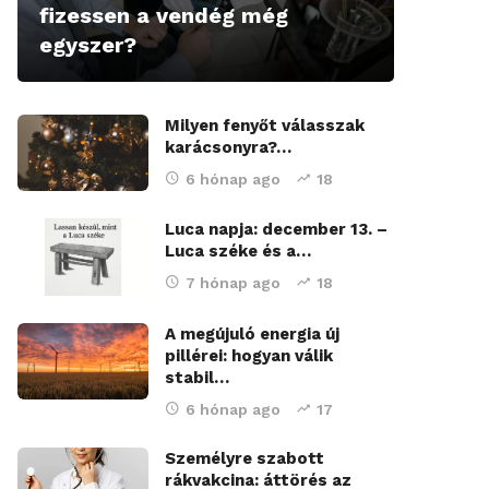
fizessen a vendég még
egyszer?
Milyen fenyőt válasszak
karácsonyra?…
6 hónap ago
18
Luca napja: december 13. –
Luca széke és a…
7 hónap ago
18
A megújuló energia új
pillérei: hogyan válik
stabil…
6 hónap ago
17
Személyre szabott
rákvakcina: áttörés az