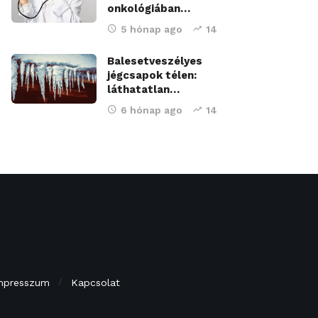
onkológiában…
5 hónap ago
14
Balesetveszélyes
jégcsapok télen:
láthatatlan…
6 hónap ago
14
mpresszum
Kapcsolat