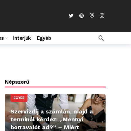
os
Interjúk
Egyéb
Népszerű
EGYÉB
Szervízdíj a számlán, majd a
terminál kérdez: „Mennyi
borravalót ad?” – Miért