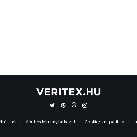
eltételek
Adatvédelmi nyilatkozat
Cookie/süti politika
I