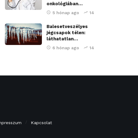
onkológiában…
5 hónap ago
14
Balesetveszélyes
jégcsapok télen:
láthatatlan…
6 hónap ago
14
mpresszum
Kapcsolat