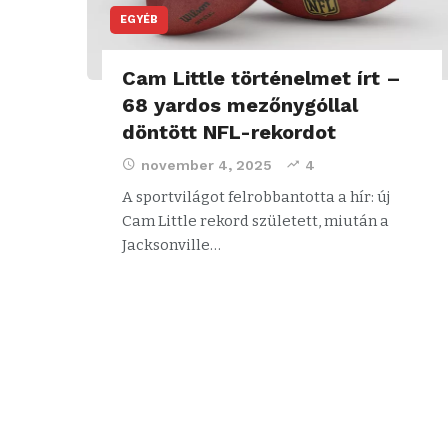
EGYÉB
Cam Little történelmet írt –
68 yardos mezőnygóllal
döntött NFL-rekordot
november 4, 2025
4
A sportvilágot felrobbantotta a hír: új
Cam Little rekord született, miután a
Jacksonville…