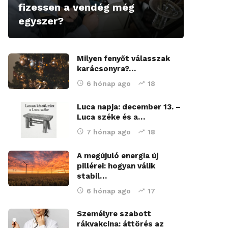
fizessen a vendég még
egyszer?
Milyen fenyőt válasszak
karácsonyra?…
6 hónap ago
18
Luca napja: december 13. –
Luca széke és a…
7 hónap ago
18
A megújuló energia új
pillérei: hogyan válik
stabil…
6 hónap ago
17
Személyre szabott
rákvakcina: áttörés az