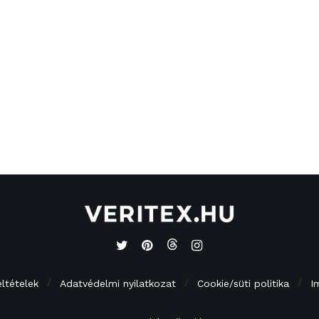
eltételek
Adatvédelmi nyilatkozat
Cookie/süti politika
I