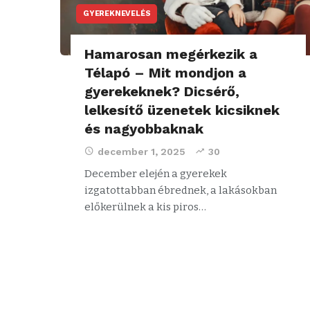
GYEREKNEVELÉS
Hamarosan megérkezik a
Télapó – Mit mondjon a
gyerekeknek? Dicsérő,
lelkesítő üzenetek kicsiknek
és nagyobbaknak
december 1, 2025
30
December elején a gyerekek
izgatottabban ébrednek, a lakásokban
előkerülnek a kis piros…