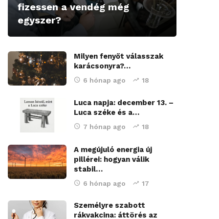
fizessen a vendég még
egyszer?
Milyen fenyőt válasszak
karácsonyra?…
6 hónap ago
18
Luca napja: december 13. –
Luca széke és a…
7 hónap ago
18
A megújuló energia új
pillérei: hogyan válik
stabil…
6 hónap ago
17
Személyre szabott
rákvakcina: áttörés az