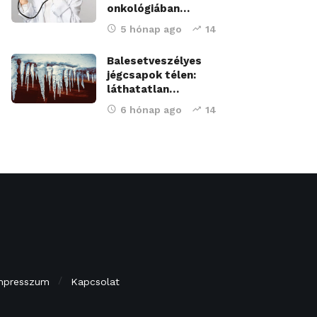
onkológiában…
5 hónap ago
14
Balesetveszélyes
jégcsapok télen:
láthatatlan…
6 hónap ago
14
mpresszum
Kapcsolat