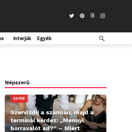
os
Interjúk
Egyéb
Népszerű
EGYÉB
Szervízdíj a számlán, majd a
terminál kérdez: „Mennyi
borravalót ad?” – Miért