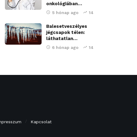
onkológiában…
5 hónap ago
14
Balesetveszélyes
jégcsapok télen:
láthatatlan…
6 hónap ago
14
mpresszum
Kapcsolat