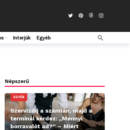
os
Interjúk
Egyéb
Népszerű
EGYÉB
Szervízdíj a számlán, majd a
terminál kérdez: „Mennyi
borravalót ad?” – Miért