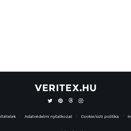
eltételek
Adatvédelmi nyilatkozat
Cookie/süti politika
I