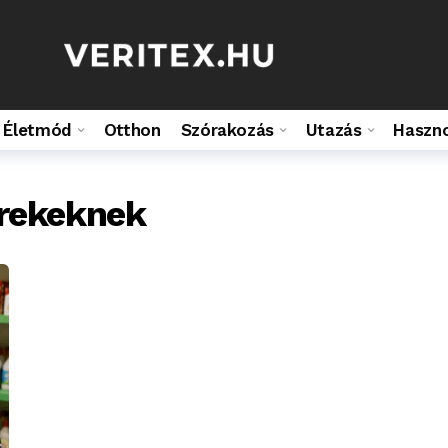
Életmód
Otthon
Szórakozás
Utazás
Haszn
erekeknek