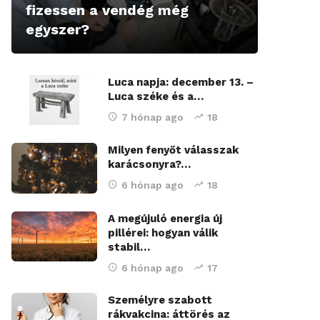
fizessen a vendég még
egyszer?
Luca napja: december 13. –
Luca széke és a…
7 hónap ago
18
Milyen fenyőt válasszak
karácsonyra?…
6 hónap ago
18
A megújuló energia új
pillérei: hogyan válik
stabil…
6 hónap ago
17
Személyre szabott
rákvakcina: áttörés az