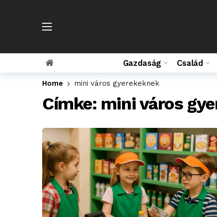
Gazdaság
Család
Home
mini város gyerekeknek
Címke:
mini város gy