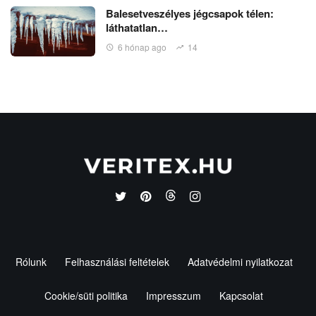
Balesetveszélyes jégcsapok télen:
láthatatlan…
6 hónap ago
14
Rólunk
Felhasználási feltételek
Adatvédelmi nyilatkozat
Cookie/süti politika
Impresszum
Kapcsolat