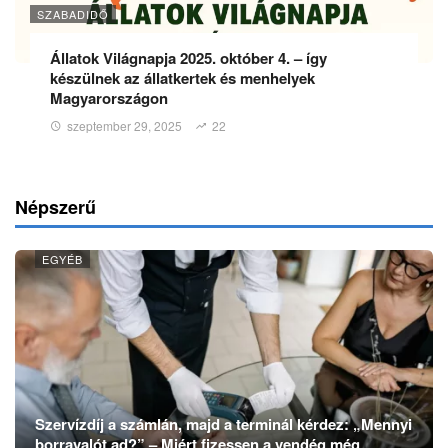
SZABADIDŐ
Állatok Világnapja 2025. október 4. – így
készülnek az állatkertek és menhelyek
Magyarországon
szeptember 29, 2025
22
Népszerű
EGYÉB
Szervízdíj a számlán, majd a terminál kérdez: „Mennyi
borravalót ad?” – Miért fizessen a vendég még