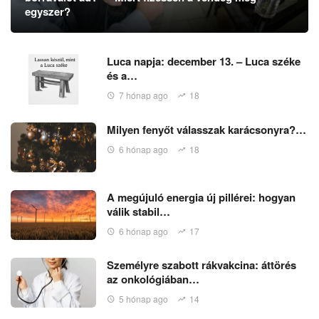
egyszer?
Luca napja: december 13. – Luca széke
és a…
7 hónap ago
18
Milyen fenyőt válasszak karácsonyra?…
6 hónap ago
18
A megújuló energia új pillérei: hogyan
válik stabil…
6 hónap ago
17
Személyre szabott rákvakcina: áttörés
az onkológiában…
5 hónap ago
14