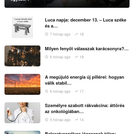
Luca napja: december 13. – Luca széke
és a…
7 hónap ago
18
Milyen fenyőt válasszak karácsonyra?…
6 hónap ago
18
A megújuló energia új pillérei: hogyan
válik stabil…
6 hónap ago
17
Személyre szabott rákvakcina: áttörés
az onkológiában…
5 hónap ago
14
Balesetveszélyes jégcsapok télen: