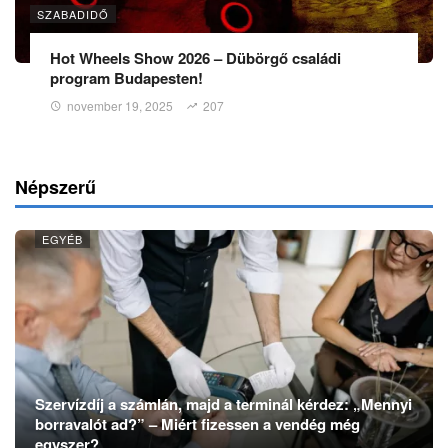
SZABADIDŐ
Hot Wheels Show 2026 – Dübörgő családi
program Budapesten!
november 19, 2025
207
Népszerű
EGYÉB
Szervízdíj a számlán, majd a terminál kérdez: „Mennyi
borravalót ad?” – Miért fizessen a vendég még
egyszer?