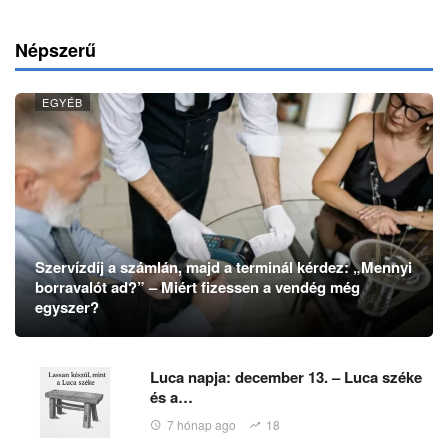
Népszerű
EGYÉB
Szervízdíj a számlán, majd a terminál kérdez: „Mennyi
borravalót ad?” – Miért fizessen a vendég még
egyszer?
Luca napja: december 13. – Luca széke
és a…
7 hónap ago
18