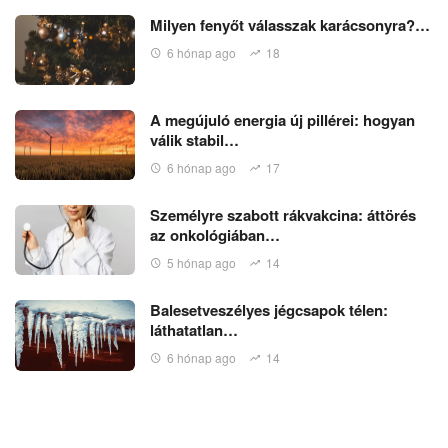
Milyen fenyőt válasszak karácsonyra?…
6 hónap ago
18
A megújuló energia új pillérei: hogyan
válik stabil…
6 hónap ago
17
Személyre szabott rákvakcina: áttörés
az onkológiában…
5 hónap ago
14
Balesetveszélyes jégcsapok télen:
láthatatlan…
6 hónap ago
14