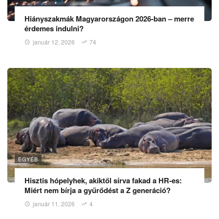
Hiányszakmák Magyarországon 2026-ban – merre
érdemes indulni?
január 12, 2026
74
EGYÉB
Hisztis hópelyhek, akiktől sírva fakad a HR-es:
Miért nem bírja a gyűrődést a Z generáció?
január 11, 2026
4