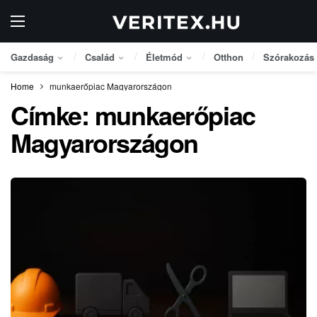
Gazdaság
Család
Életmód
Otthon
Szórakozás
Home
munkaerőpiac Magyarországon
Címke:
munkaerőpiac
Magyarországon