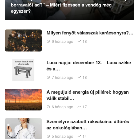
borravalót ad?” – Miért fizessen a vendég még
egyszer?
Milyen fenyőt válasszak karácsonyra?…
6 hónap ago
18
Luca napja: december 13. – Luca széke
és a…
7 hónap ago
18
A megújuló energia új pillérei: hogyan
válik stabil…
6 hónap ago
17
Személyre szabott rákvakcina: áttörés
az onkológiában…
5 hónap ago
14