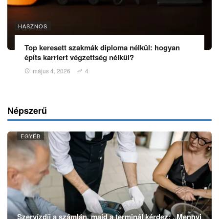
HASZNOS
Top keresett szakmák diploma nélkül: hogyan
építs karriert végzettség nélkül?
május 4, 2026
4
Népszerű
EGYÉB
Szervízdíj a számlán, majd a terminál kérdez: „Mennyi