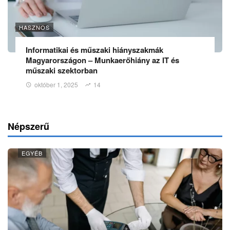
HASZNOS
Informatikai és műszaki hiányszakmák
Magyarországon – Munkaerőhiány az IT és
műszaki szektorban
október 1, 2025
14
Népszerű
EGYÉB