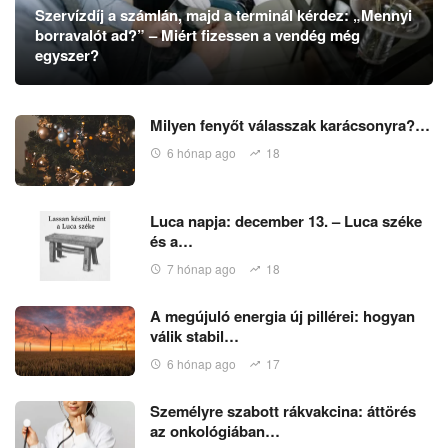
Szervízdíj a számlán, majd a terminál kérdez: „Mennyi
borravalót ad?” – Miért fizessen a vendég még
egyszer?
Milyen fenyőt válasszak karácsonyra?…
6 hónap ago
18
Luca napja: december 13. – Luca széke
és a…
7 hónap ago
18
A megújuló energia új pillérei: hogyan
válik stabil…
6 hónap ago
17
Személyre szabott rákvakcina: áttörés
az onkológiában…