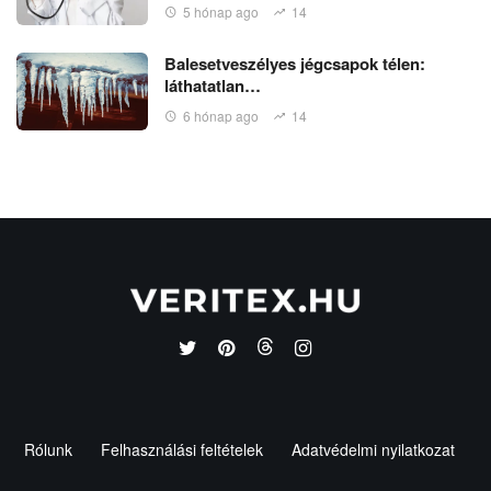
5 hónap ago
14
Balesetveszélyes jégcsapok télen:
láthatatlan…
6 hónap ago
14
Rólunk
Felhasználási feltételek
Adatvédelmi nyilatkozat