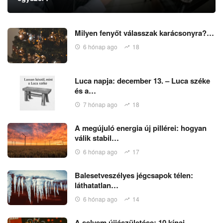
Milyen fenyőt válasszak karácsonyra?…
6 hónap ago
18
Luca napja: december 13. – Luca széke
és a…
7 hónap ago
18
A megújuló energia új pillérei: hogyan
válik stabil…
6 hónap ago
17
Balesetveszélyes jégcsapok télen:
láthatatlan…
6 hónap ago
14
A selyem újjászületése: 10 kínai