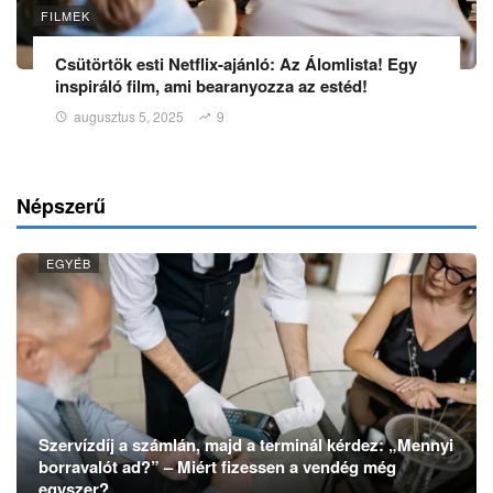
FILMEK
Csütörtök esti Netflix‑ajánló: Az Álomlista! Egy
inspiráló film, ami bearanyozza az estéd!
augusztus 5, 2025
9
Népszerű
EGYÉB
Szervízdíj a számlán, majd a terminál kérdez: „Mennyi
borravalót ad?” – Miért fizessen a vendég még
egyszer?