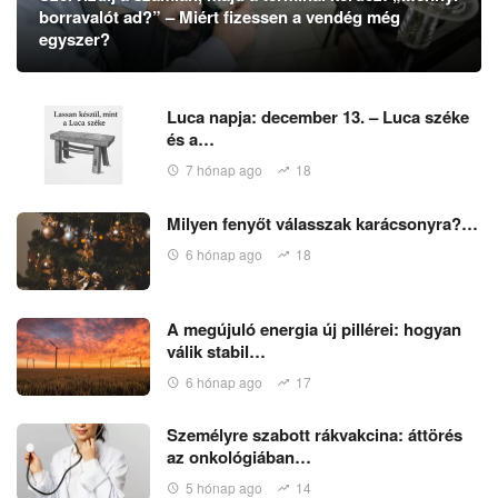
borravalót ad?” – Miért fizessen a vendég még
egyszer?
Luca napja: december 13. – Luca széke
és a…
7 hónap ago
18
Milyen fenyőt válasszak karácsonyra?…
6 hónap ago
18
A megújuló energia új pillérei: hogyan
válik stabil…
6 hónap ago
17
Személyre szabott rákvakcina: áttörés
az onkológiában…
5 hónap ago
14