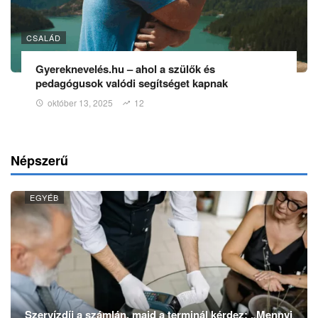
CSALÁD
Gyereknevelés.hu – ahol a szülők és
pedagógusok valódi segítséget kapnak
október 13, 2025
12
Népszerű
EGYÉB
Szervízdíj a számlán, majd a terminál kérdez: „Mennyi