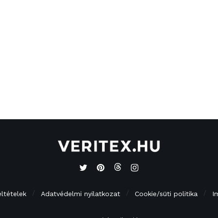
eltételek
Adatvédelmi nyilatkozat
Cookie/süti politika
I