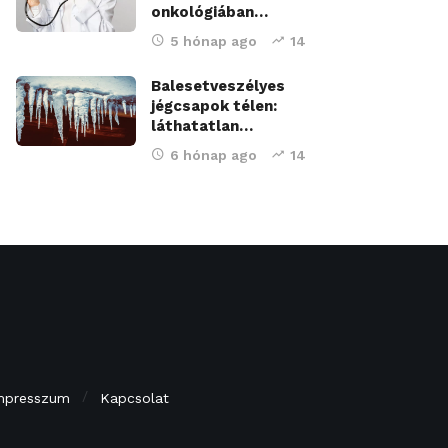
onkológiában…
5 hónap ago
14
Balesetveszélyes
jégcsapok télen:
láthatatlan…
6 hónap ago
14
mpresszum
Kapcsolat