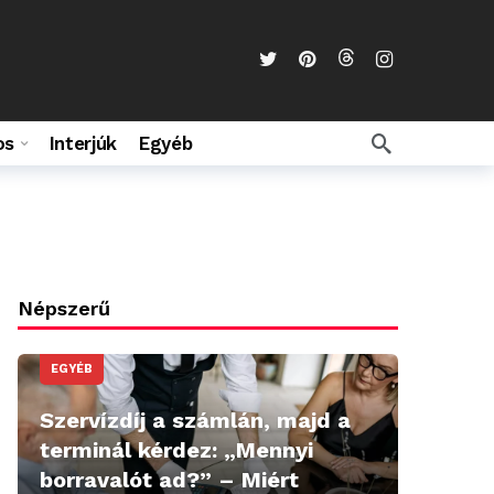
os
Interjúk
Egyéb
Népszerű
EGYÉB
Szervízdíj a számlán, majd a
terminál kérdez: „Mennyi
borravalót ad?” – Miért