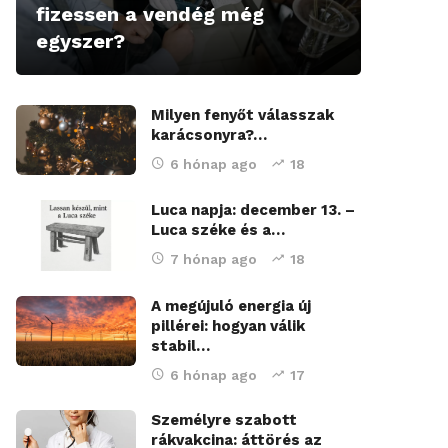
fizessen a vendég még
egyszer?
Milyen fenyőt válasszak
karácsonyra?…
6 hónap ago
18
Luca napja: december 13. –
Luca széke és a…
7 hónap ago
18
A megújuló energia új
pillérei: hogyan válik
stabil…
6 hónap ago
17
Személyre szabott
rákvakcina: áttörés az