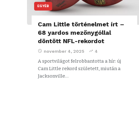
EGYÉB
Cam Little történelmet írt –
68 yardos mezőnygóllal
döntött NFL-rekordot
november 4, 2025
4
A sportvilágot felrobbantotta a hír: új
Cam Little rekord született, miután a
Jacksonville…