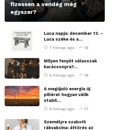
fizessen a vendég még
egyszer?
Luca napja: december 13. –
Luca széke és a…
7 hónap ago
18
Milyen fenyőt válasszak
karácsonyra?…
6 hónap ago
18
A megújuló energia új
pillérei: hogyan válik
stabil…
6 hónap ago
17
Személyre szabott
rákvakcina: áttörés az