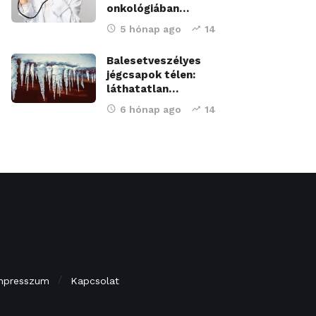
onkológiában…
5 hónap ago
14
Balesetveszélyes
jégcsapok télen:
láthatatlan…
6 hónap ago
14
mpresszum
Kapcsolat