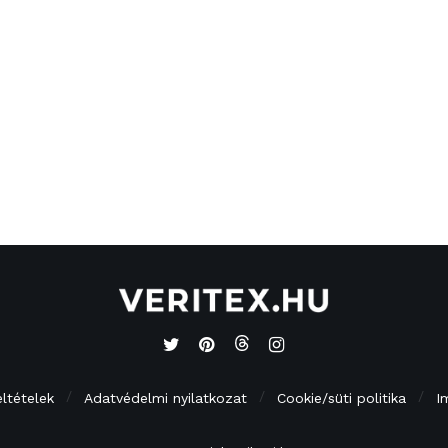
eltételek
Adatvédelmi nyilatkozat
Cookie/süti politika
I