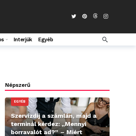
os
Interjúk
Egyéb
Népszerű
EGYÉB
Szervízdíj a számlán, majd a
terminál kérdez: „Mennyi
borravalót ad?” – Miért