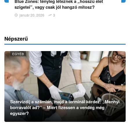
Blue Zones: tényleg léteznek a „hosszú élet
szigetei”, vagy csak jól hangzó mítosz?
január 20, 2026
3
Népszerű
EGYÉB
Szervízdíj a számlán, majd a terminál kérdez: „Mennyi
borravalót ad?” – Miért fizessen a vendég még
egyszer?