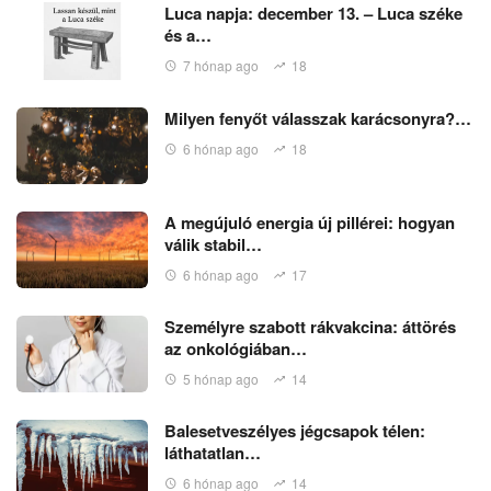
Luca napja: december 13. – Luca széke
és a…
7 hónap ago
18
Milyen fenyőt válasszak karácsonyra?…
6 hónap ago
18
A megújuló energia új pillérei: hogyan
válik stabil…
6 hónap ago
17
Személyre szabott rákvakcina: áttörés
az onkológiában…
5 hónap ago
14
Balesetveszélyes jégcsapok télen:
láthatatlan…
6 hónap ago
14