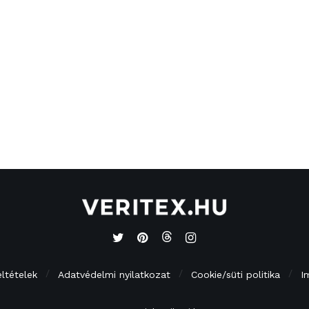
eltételek
Adatvédelmi nyilatkozat
Cookie/süti politika
I