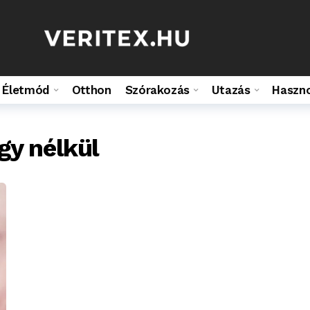
Életmód
Otthon
Szórakozás
Utazás
Haszn
gy nélkül