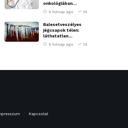
onkológiában…
5 hónap ago
14
Balesetveszélyes
jégcsapok télen:
láthatatlan…
6 hónap ago
14
mpresszum
Kapcsolat