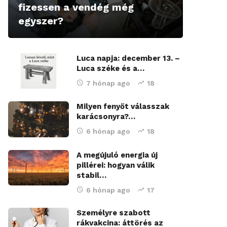
fizessen a vendég még
egyszer?
Luca napja: december 13. –
Luca széke és a…
7 hónap ago
18
Milyen fenyőt válasszak
karácsonyra?…
6 hónap ago
18
A megújuló energia új
pillérei: hogyan válik
stabil…
6 hónap ago
17
Személyre szabott
rákvakcina: áttörés az