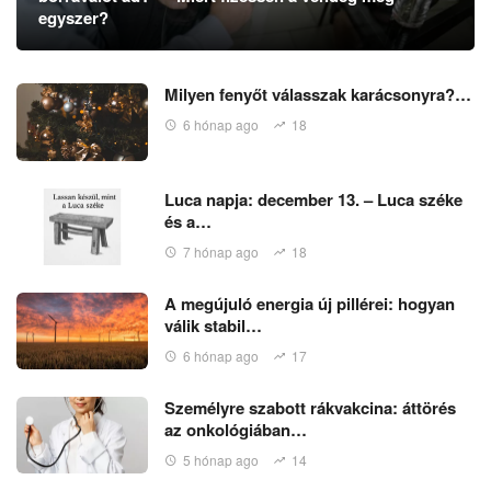
egyszer?
Milyen fenyőt válasszak karácsonyra?…
6 hónap ago
18
Luca napja: december 13. – Luca széke
és a…
7 hónap ago
18
A megújuló energia új pillérei: hogyan
válik stabil…
6 hónap ago
17
Személyre szabott rákvakcina: áttörés
az onkológiában…
5 hónap ago
14