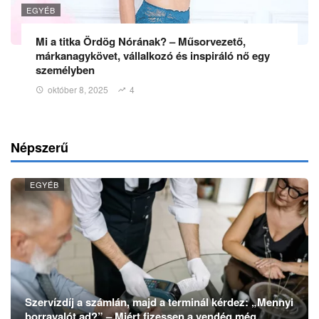
EGYÉB
Mi a titka Ördög Nórának? – Műsorvezető,
márkanagykövet, vállalkozó és inspiráló nő egy
személyben
október 8, 2025
4
Népszerű
EGYÉB
Szervízdíj a számlán, majd a terminál kérdez: „Mennyi
borravalót ad?” – Miért fizessen a vendég még