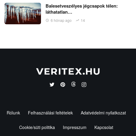
Balesetveszélyes jégcsapok télen:
láthatatlan…
6 hónap ago
14
Rólunk
Felhasználási feltételek
Adatvédelmi nyilatkozat
Cookie/süti politika
Impresszum
Kapcsolat