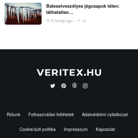
Balesetveszélyes jégcsapok télen:
láthatatlan…
6 hónap ago
14
Rólunk
Felhasználási feltételek
Adatvédelmi nyilatkozat
Cookie/süti politika
Impresszum
Kapcsolat