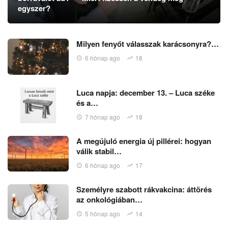
egyszer?
Milyen fenyőt válasszak karácsonyra?…
6 hónap ago
18
Luca napja: december 13. – Luca széke
és a…
7 hónap ago
18
A megújuló energia új pillérei: hogyan
válik stabil…
6 hónap ago
17
Személyre szabott rákvakcina: áttörés
az onkológiában…
5 hónap ago
14