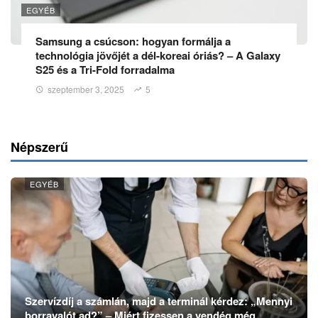
EGYÉB
Samsung a csúcson: hogyan formálja a
technológia jövőjét a dél-koreai óriás? – A Galaxy
S25 és a Tri-Fold forradalma
szeptember 3, 2025
5
Népszerű
EGYÉB
Szervízdíj a számlán, majd a terminál kérdez: „Mennyi
borravalót ad?” – Miért fizessen a vendég még