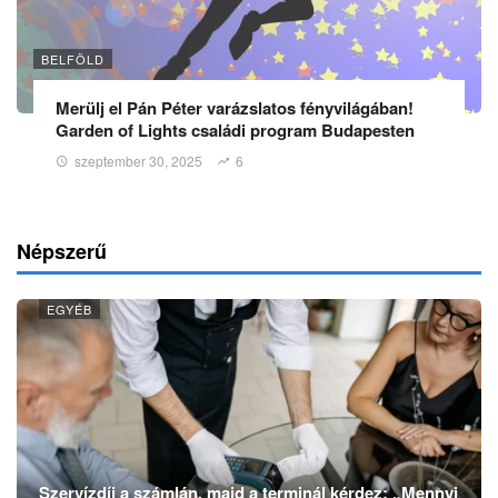
BELFÖLD
Merülj el Pán Péter varázslatos fényvilágában!
Garden of Lights családi program Budapesten
szeptember 30, 2025
6
Népszerű
EGYÉB
Szervízdíj a számlán, majd a terminál kérdez: „Mennyi