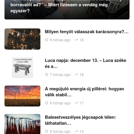
borravalót ad?” – Miért fizessen a vendég még
egyszer?
Milyen fenyőt válasszak karácsonyra?…
6 hónap ago
18
Luca napja: december 13. – Luca széke
és a…
7 hónap ago
18
A megújuló energia új pillérei: hogyan
válik stabil…
6 hónap ago
17
Balesetveszélyes jégcsapok télen:
láthatatlan…
6 hónap ago
14