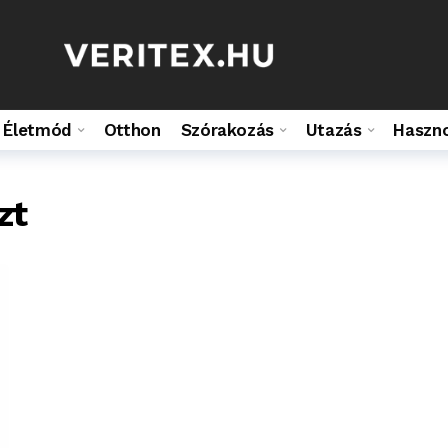
Életmód
Otthon
Szórakozás
Utazás
Haszn
zt