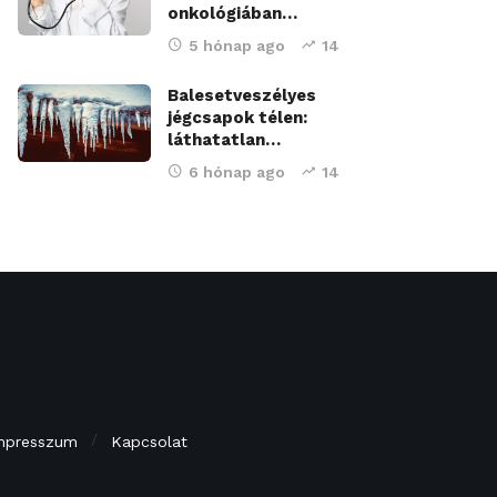
onkológiában…
5 hónap ago
14
Balesetveszélyes
jégcsapok télen:
láthatatlan…
6 hónap ago
14
mpresszum
Kapcsolat