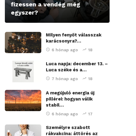
fizessen a vendég még
egyszer?
Milyen fenyőt válasszak
karácsonyra?…
6 hónap ago
18
Luca napja: december 13. –
Luca széke és a…
7 hónap ago
18
A megújuló energia új
pillérei: hogyan válik
stabil…
6 hónap ago
17
Személyre szabott
rákvakcina: áttörés az