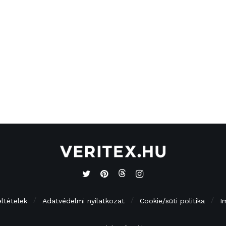
eltételek
Adatvédelmi nyilatkozat
Cookie/süti politika
I