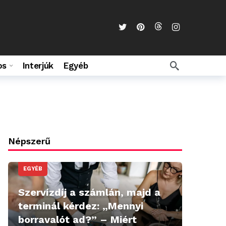
os
Interjúk
Egyéb
Népszerű
EGYÉB
Szervízdíj a számlán, majd a
terminál kérdez: „Mennyi
borravalót ad?” – Miért