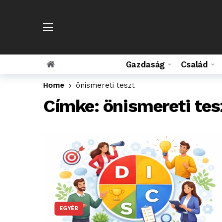
Gazdaság
Család
Home
önismereti teszt
Címke:
önismereti tes
EGYÉB