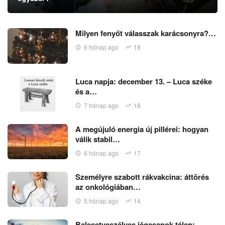
Milyen fenyőt válasszak karácsonyra?…
6 hónap ago
18
Luca napja: december 13. – Luca széke
és a…
7 hónap ago
18
A megújuló energia új pillérei: hogyan
válik stabil…
6 hónap ago
17
Személyre szabott rákvakcina: áttörés
az onkológiában…
5 hónap ago
14
Balesetveszélyes jégcsapok télen: