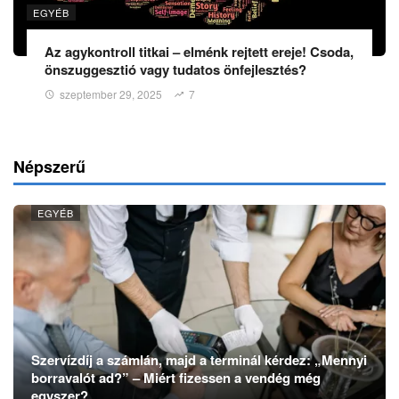
EGYÉB
Az agykontroll titkai – elménk rejtett ereje! Csoda,
önszuggesztió vagy tudatos önfejlesztés?
szeptember 29, 2025
7
Népszerű
EGYÉB
Szervízdíj a számlán, majd a terminál kérdez: „Mennyi
borravalót ad?” – Miért fizessen a vendég még
egyszer?