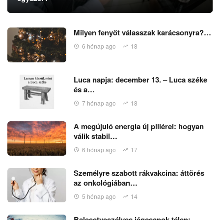
Milyen fenyőt válasszak karácsonyra?…
6 hónap ago
18
Luca napja: december 13. – Luca széke
és a…
7 hónap ago
18
A megújuló energia új pillérei: hogyan
válik stabil…
6 hónap ago
17
Személyre szabott rákvakcina: áttörés
az onkológiában…
5 hónap ago
14
Balesetveszélyes jégcsapok télen: