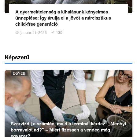
A gyermektelenség a kihalásunk kényelmes
ünneplése: Így árulja el a jövőt a nárcisztikus
child-free generáció
január 11, 2026
130
Népszerű
EGYÉB
Szervízdíj a számlán, majd a terminál kérdez: „Mennyi
borravalót ad?” – Miért fizessen a vendég még
egyszer?