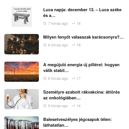
Luca napja: december 13. – Luca széke
és a…
7 hónap ago
18
Milyen fenyőt válasszak karácsonyra?…
6 hónap ago
18
A megújuló energia új pillérei: hogyan
válik stabil…
6 hónap ago
17
Személyre szabott rákvakcina: áttörés
az onkológiában…
5 hónap ago
14
Balesetveszélyes jégcsapok télen:
láthatatlan…