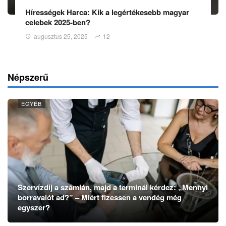
Hírességek Harca: Kik a legértékesebb magyar
celebek 2025-ben?
augusztus 25, 2025
12
Népszerű
EGYÉB
Szervízdíj a számlán, majd a terminál kérdez: „Mennyi
borravalót ad?” – Miért fizessen a vendég még
egyszer?