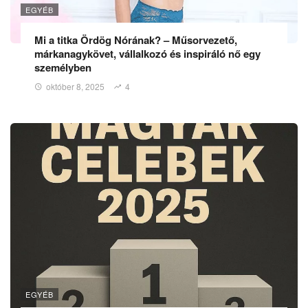
EGYÉB
Mi a titka Ördög Nórának? – Műsorvezető,
márkanagykövet, vállalkozó és inspiráló nő egy
személyben
október 8, 2025
4
EGYÉB