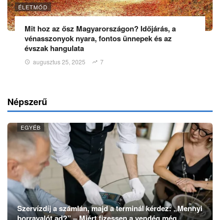
ÉLETMÓD
Mit hoz az ősz Magyarországon? Időjárás, a
vénasszonyok nyara, fontos ünnepek és az
évszak hangulata
augusztus 25, 2025
7
Népszerű
EGYÉB
Szervízdíj a számlán, majd a terminál kérdez: „Mennyi
borravalót ad?” – Miért fizessen a vendég még