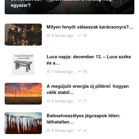
egyszer?
Milyen fenyőt válasszak karácsonyra?…
6 hónap ago
18
Luca napja: december 13. – Luca széke
és a…
7 hónap ago
18
A megújuló energia új pillérei: hogyan
válik stabil…
6 hónap ago
17
Balesetveszélyes jégcsapok télen:
láthatatlan…
6 hónap ago
14