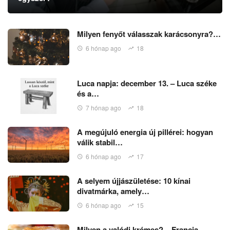
Milyen fenyőt válasszak karácsonyra?…
6 hónap ago
18
Luca napja: december 13. – Luca széke
és a…
7 hónap ago
18
A megújuló energia új pillérei: hogyan
válik stabil…
6 hónap ago
17
A selyem újjászületése: 10 kínai
divatmárka, amely…
6 hónap ago
15
Milyen a valódi krémes? – Francia