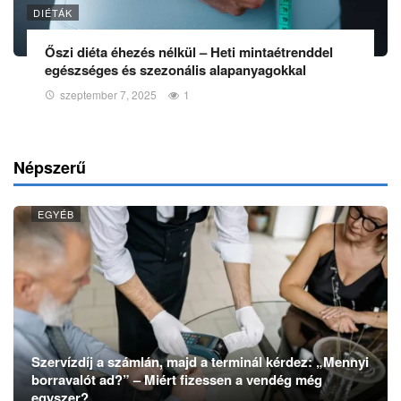
DIÉTÁK
Őszi diéta éhezés nélkül – Heti mintaétrenddel
egészséges és szezonális alapanyagokkal
szeptember 7, 2025
1
Népszerű
EGYÉB
Szervízdíj a számlán, majd a terminál kérdez: „Mennyi
borravalót ad?” – Miért fizessen a vendég még
egyszer?