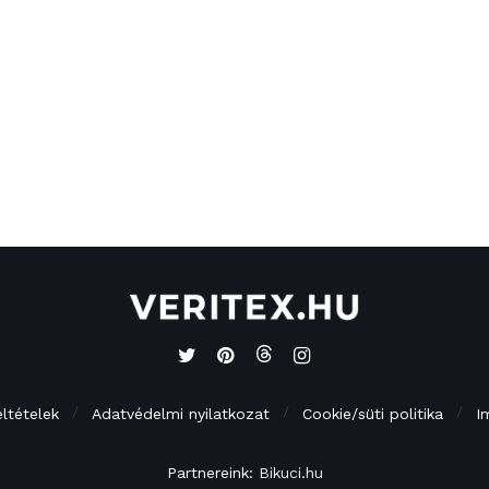
eltételek
Adatvédelmi nyilatkozat
Cookie/süti politika
I
Partnereink:
Bikuci.hu