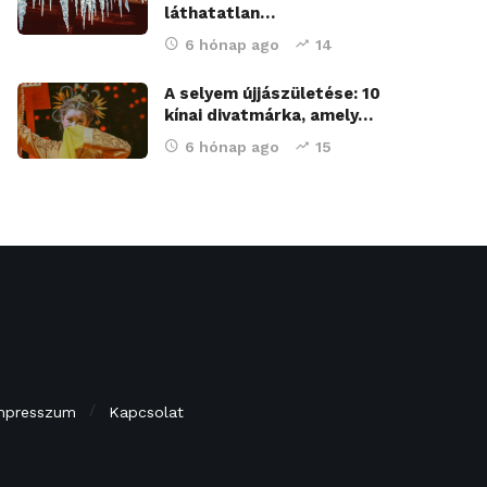
láthatatlan…
6 hónap ago
14
A selyem újjászületése: 10
kínai divatmárka, amely…
6 hónap ago
15
mpresszum
Kapcsolat