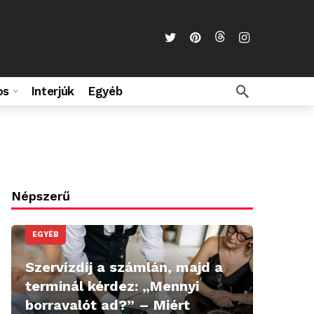
os
Interjúk
Egyéb
Népszerű
EGYÉB
Szervízdíj a számlán, majd a
terminál kérdez: „Mennyi
borravalót ad?” – Miért