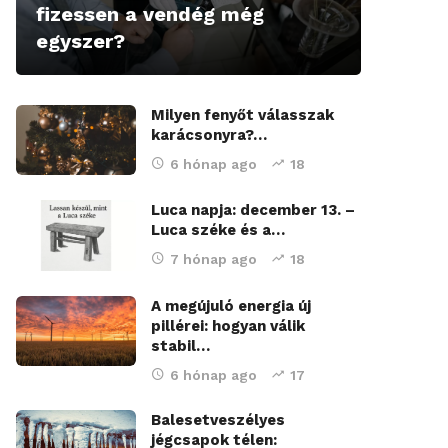
fizessen a vendég még
egyszer?
Milyen fenyőt válasszak
karácsonyra?…
6 hónap ago
18
Luca napja: december 13. –
Luca széke és a…
7 hónap ago
18
A megújuló energia új
pillérei: hogyan válik
stabil…
6 hónap ago
17
Balesetveszélyes
jégcsapok télen: