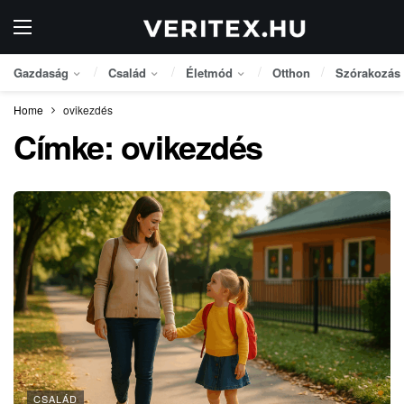
Gazdaság
Család
Életmód
Otthon
Szórakozás
Home
ovikezdés
Címke:
ovikezdés
CSALÁD