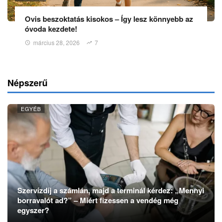
Ovis beszoktatás kisokos – Így lesz könnyebb az
óvoda kezdete!
március 28, 2026
7
Népszerű
EGYÉB
Szervízdíj a számlán, majd a terminál kérdez: „Mennyi
borravalót ad?” – Miért fizessen a vendég még
egyszer?