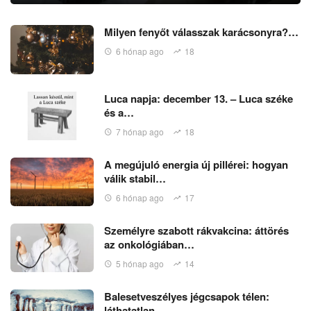
Milyen fenyőt válasszak karácsonyra?…
6 hónap ago
18
Luca napja: december 13. – Luca széke
és a…
7 hónap ago
18
A megújuló energia új pillérei: hogyan
válik stabil…
6 hónap ago
17
Személyre szabott rákvakcina: áttörés
az onkológiában…
5 hónap ago
14
Balesetveszélyes jégcsapok télen:
láthatatlan…