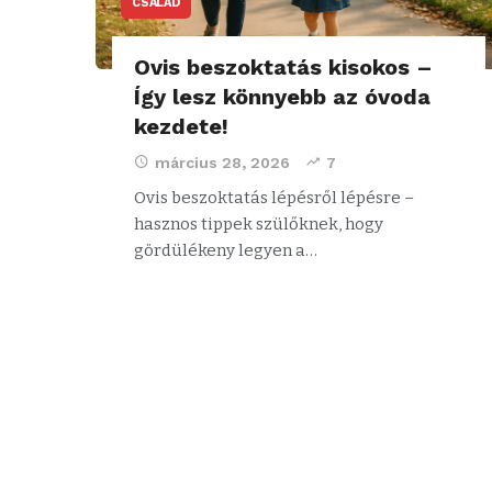
CSALÁD
Ovis beszoktatás kisokos –
Így lesz könnyebb az óvoda
kezdete!
március 28, 2026
7
Ovis beszoktatás lépésről lépésre –
hasznos tippek szülőknek, hogy
gördülékeny legyen a…