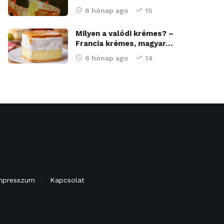
6 hónap ago
15
Milyen a valódi krémes? –
Francia krémes, magyar…
6 hónap ago
14
mpresszum
Kapcsolat