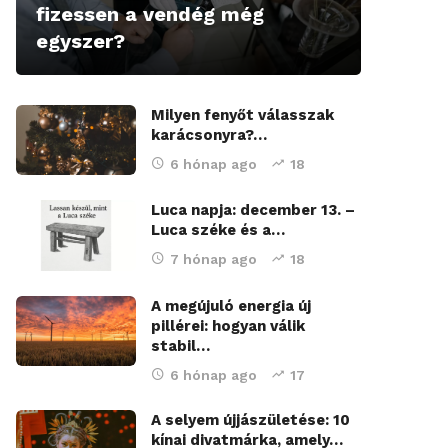
fizessen a vendég még
egyszer?
Milyen fenyőt válasszak
karácsonyra?…
6 hónap ago
18
Luca napja: december 13. –
Luca széke és a…
7 hónap ago
18
A megújuló energia új
pillérei: hogyan válik
stabil…
6 hónap ago
17
A selyem újjászületése: 10
kínai divatmárka, amely…