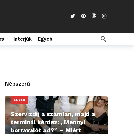
os
Interjúk
Egyéb
Népszerű
EGYÉB
Szervízdíj a számlán, majd a
terminál kérdez: „Mennyi
borravalót ad?” – Miért