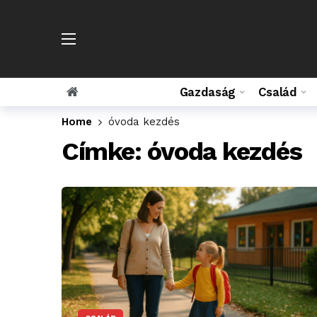
Gazdaság
Család
Home
óvoda kezdés
Címke:
óvoda kezdés