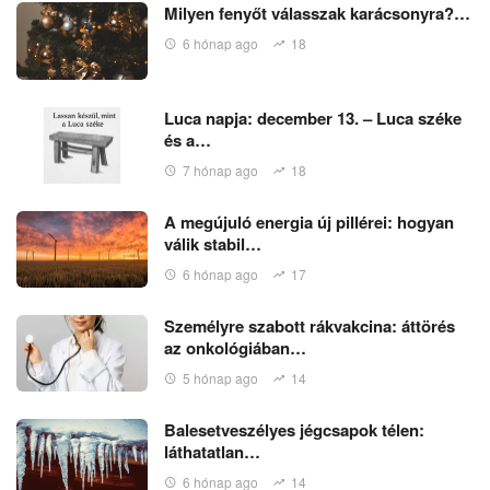
Milyen fenyőt válasszak karácsonyra?…
6 hónap ago
18
Luca napja: december 13. – Luca széke
és a…
7 hónap ago
18
A megújuló energia új pillérei: hogyan
válik stabil…
6 hónap ago
17
Személyre szabott rákvakcina: áttörés
az onkológiában…
5 hónap ago
14
Balesetveszélyes jégcsapok télen:
láthatatlan…
6 hónap ago
14