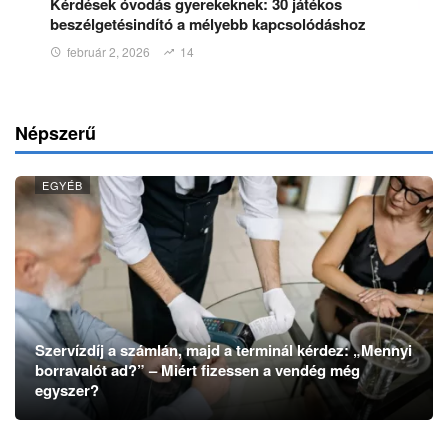
Kérdések óvodás gyerekeknek: 30 játékos
beszélgetésindító a mélyebb kapcsolódáshoz
február 2, 2026
14
Népszerű
EGYÉB
Szervízdíj a számlán, majd a terminál kérdez: „Mennyi
borravalót ad?” – Miért fizessen a vendég még
egyszer?