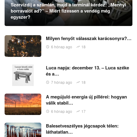
Szervízdíj a számlán, majd a terminál kérdez: „Mennyi
borravalót ad?” – Miért fizessen a vendég még
egyszer?
Milyen fenyőt válasszak karácsonyra?…
6 hónap ago
18
Luca napja: december 13. – Luca széke
és a…
7 hónap ago
18
A megújuló energia új pillérei: hogyan
válik stabil…
6 hónap ago
17
Balesetveszélyes jégcsapok télen:
láthatatlan…