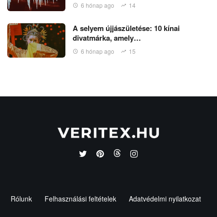
6 hónap ago
14
A selyem újjászületése: 10 kínai
divatmárka, amely…
6 hónap ago
15
Rólunk
Felhasználási feltételek
Adatvédelmi nyilatkozat