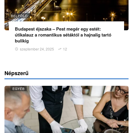
BELFÖLD
Budapest éjszaka – Pest megér egy estét:
útikalauz a romantikus sétáktól a hajnalig tartó
bulikig
szeptember 24, 2025
12
Népszerű
EGYÉB